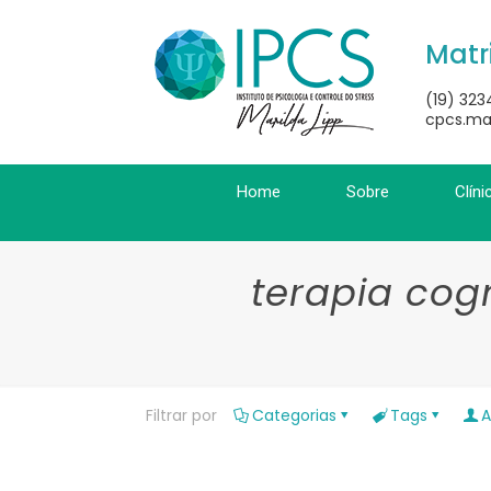
Matr
(19) 323
cpcs.ma
Home
Sobre
Clíni
terapia co
Filtrar por
Categorias
Tags
A