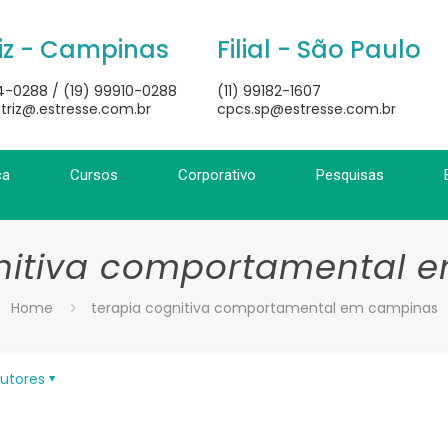
iz - Campinas
Filial - São Paulo
4-0288 / (19) 99910-0288
(11) 99182-1607
triz@.estresse.com.br
cpcs.sp@estresse.com.br
ca
Cursos
Corporativo
Pesquisas
gnitiva comportamental 
Home
terapia cognitiva comportamental em campinas
utores