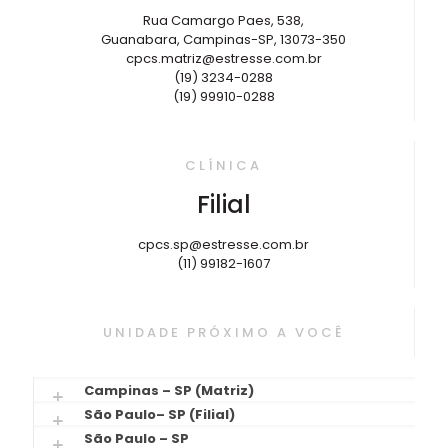
Rua Camargo Paes, 538,
Guanabara, Campinas-SP, 13073-350
cpcs.matriz@estresse.com.br
(19) 3234-0288
(19) 99910-0288
CLÍNICA
Filial
cpcs.sp@estresse.com.br
(11) 99182-1607
UNIDADE PRÓXIMO A VOCÊ
Campinas – SP (Matriz)
São Paulo– SP (Filial)
São Paulo – SP